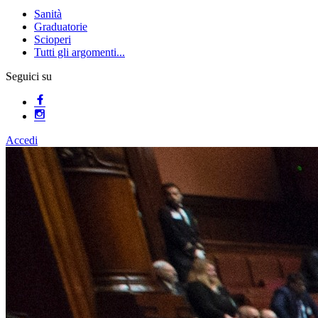
Sanità
Graduatorie
Scioperi
Tutti gli argomenti...
Seguici su
Accedi