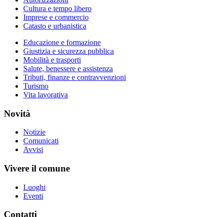
Cultura e tempo libero
Imprese e commercio
Catasto e urbanistica
Educazione e formazione
Giustizia e sicurezza pubblica
Mobilità e trasporti
Salute, benessere e assistenza
Tributi, finanze e contravvenzioni
Turismo
Vita lavorativa
Novità
Notizie
Comunicati
Avvisi
Vivere il comune
Luoghi
Eventi
Contatti