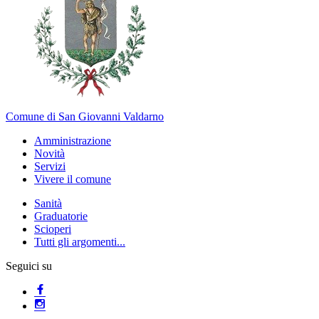
Comune di San Giovanni Valdarno
Amministrazione
Novità
Servizi
Vivere il comune
Sanità
Graduatorie
Scioperi
Tutti gli argomenti...
Seguici su