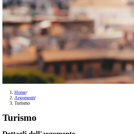
Home
/
Argomenti
/
Turismo
Turismo
Dettagli dell'argomento