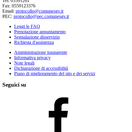
Tel: 05591261
Fax: 0559123376
Email:
protocollo@comunesgv.it
PEC:
protocollo@pec.comunesgv.it
Leggi le FAQ
Prenotazione appuntamento
Segnalazione disservizio
Richiesta d'assistenza
Amministrazione trasparente
Informativa privacy
Note legali
Dichiarazione di accessibilità
Piano di miglioramento del sito e dei servizi
Seguici su