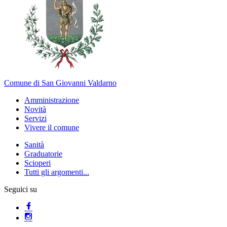
Comune di San Giovanni Valdarno
Amministrazione
Novità
Servizi
Vivere il comune
Sanità
Graduatorie
Scioperi
Tutti gli argomenti...
Seguici su