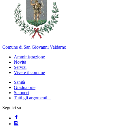
Comune di San Giovanni Valdarno
Amministrazione
Novità
Servizi
Vivere il comune
Sanità
Graduatorie
Scioperi
Tutti gli argomenti...
Seguici su