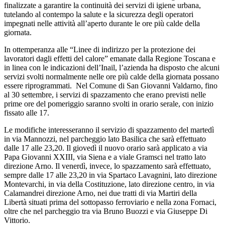
finalizzate a garantire la continuità dei servizi di igiene urbana,
tutelando al contempo la salute e la sicurezza degli operatori
impegnati nelle attività all’aperto durante le ore più calde della
giornata.
In ottemperanza alle “Linee di indirizzo per la protezione dei
lavoratori dagli effetti del calore” emanate dalla Regione Toscana e
in linea con le indicazioni dell’Inail, l’azienda ha disposto che alcuni
servizi svolti normalmente nelle ore più calde della giornata possano
essere riprogrammati. Nel Comune di San Giovanni Valdarno, fino
al 30 settembre, i servizi di spazzamento che erano previsti nelle
prime ore del pomeriggio saranno svolti in orario serale, con inizio
fissato alle 17.
Le modifiche interesseranno il servizio di spazzamento del martedì
in via Mannozzi, nel parcheggio lato Basilica che sarà effettuato
dalle 17 alle 23,20. Il giovedì il nuovo orario sarà applicato a via
Papa Giovanni XXIII, via Siena e a viale Gramsci nel tratto lato
direzione Arno. Il venerdì, invece, lo spazzamento sarà effettuato,
sempre dalle 17 alle 23,20 in via Spartaco Lavagnini, lato direzione
Montevarchi, in via della Costituzione, lato direzione centro, in via
Calamandrei direzione Arno, nei due tratti di via Martiri della
Libertà situati prima del sottopasso ferroviario e nella zona Fornaci,
oltre che nel parcheggio tra via Bruno Buozzi e via Giuseppe Di
Vittorio.