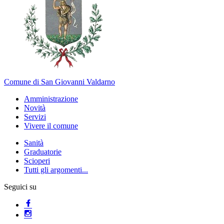
Comune di San Giovanni Valdarno
Amministrazione
Novità
Servizi
Vivere il comune
Sanità
Graduatorie
Scioperi
Tutti gli argomenti...
Seguici su