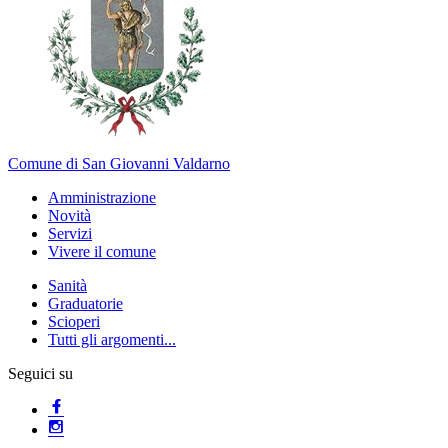
Comune di San Giovanni Valdarno
Amministrazione
Novità
Servizi
Vivere il comune
Sanità
Graduatorie
Scioperi
Tutti gli argomenti...
Seguici su